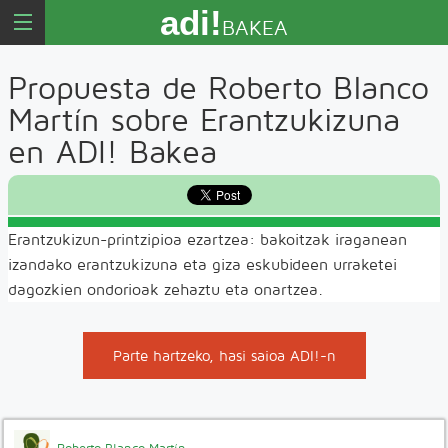
adi!
BAKEA
Propuesta de Roberto Blanco
Martín sobre Erantzukizuna
en ADI! Bakea
Erantzukizun-printzipioa ezartzea: bakoitzak iraganean
izandako erantzukizuna eta giza eskubideen urraketei
dagozkien ondorioak zehaztu eta onartzea.
Parte hartzeko, hasi saioa ADI!-n