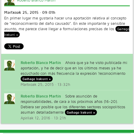
Roberto Blanco Martín
Martxoak 25, 2015 · 09:01h
En primer lugar me gustaría hacer una aportación relativa al concepto
de "reconocimiento del daño causado". En este importante y sensible
asunto, me parece clave llegar a formulaciones precisas de los
Geihago
Irakurri »
Roberto Blanco Martín
Ahora que ya he visto publicada mi
aportación, y he de decir que en los últimos meses ya he
escuchado con más frecuencia la expresión 'reconocimiento
Geihago Irakurri »
Martxoak 25, 2015 · 13:32h
Roberto Blanco Martín
Sobre asunción de
responsabilidades, de cara a los próximos años (16-20).
Debiera ser posible que los diferentes sectores sociopolíticos
asuman detalladamente
Geihago Irakurri »
Apirilak 12, 2016 · 13:21h